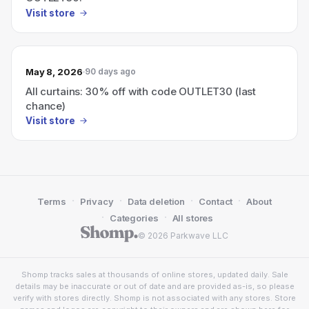
Visit store
May 8, 2026
90 days ago
All curtains: 30% off with code OUTLET30 (last
chance)
Visit store
·
·
·
·
Terms
Privacy
Data deletion
Contact
About
·
·
Categories
All stores
© 2026 Parkwave LLC
Shomp tracks sales at thousands of online stores, updated daily. Sale
details may be inaccurate or out of date and are provided as-is, so please
verify with stores directly. Shomp is not associated with any stores. Store